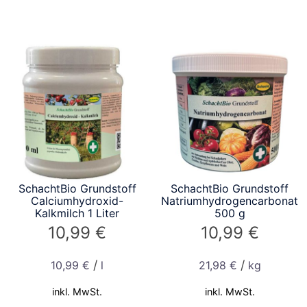
SchachtBio Grundstoff
SchachtBio Grundstoff
Calciumhydroxid-
Natriumhydrogencarbonat
Kalkmilch 1 Liter
500 g
10,99
€
10,99
€
/
/
10,99
€
l
21,98
€
kg
inkl. MwSt.
inkl. MwSt.