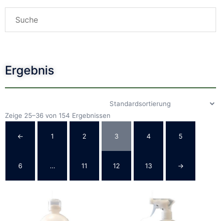
Ergebnis
Zeige 25–36 von 154 Ergebnissen
←
1
2
3
4
5
6
…
11
12
13
→