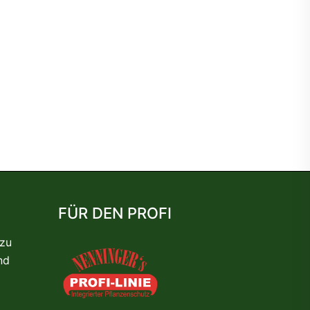
22
23
24
25
26
27
50
51
52
53
54
55
78
79
80
81
82
83
106
107
108
FÜR DEN PROFI
 zu
nd