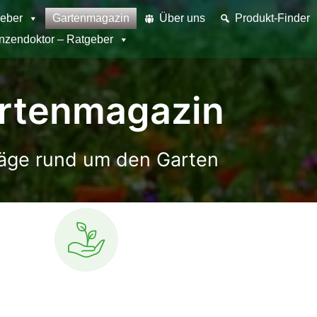
eber
Gartenmagazin
Über uns
Produkt-Finder
anzendoktor – Ratgeber
rtenmagazin
räge rund um den Garten
oden
Bonsai
Buchsbaum
Blumen
Do It Yourself
Dünger
Frühl