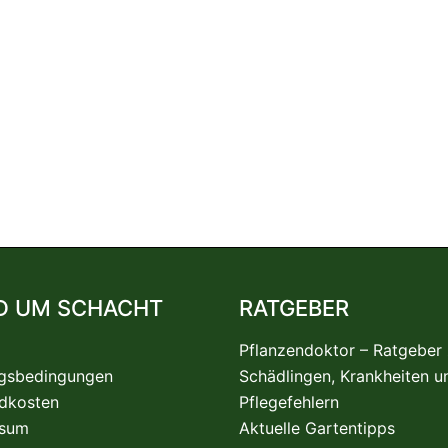
11
12
13
14
15
16
17
18
19
20
21
39
40
41
42
43
44
45
46
47
48
49
67
68
69
70
71
72
73
74
75
76
77
95
96
97
98
99
100
101
102
103
104
105
D UM SCHACHT
RATGEBER
Pflanzendoktor – Ratgeber
gsbedingungen
Schädlingen, Krankheiten u
dkosten
Pflegefehlern
ssum
Aktuelle Gartentipps