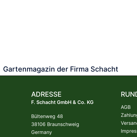
1
2
3
4
5
6
7
8
9
10
28
29
30
31
32
33
34
35
36
37
38
56
57
58
59
60
61
62
63
64
65
66
84
85
86
87
88
89
90
91
92
93
94
Gartenmagazin der Firma Schacht
ADRESSE
RUN
F. Schacht GmbH & Co. KG
AGB
Zahlun
Bültenweg 48
Versan
38106 Braunschweig
Impre
Germany