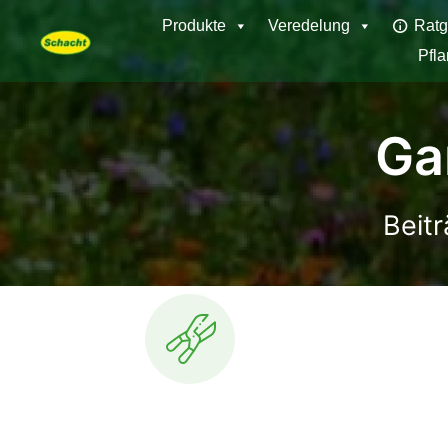
Produkte
Veredelung
Ratg
Pfl
Ga
Beit
Alle
Balkon
Baumpflege
Baumschnitt
Bienen
Blattläuse
B