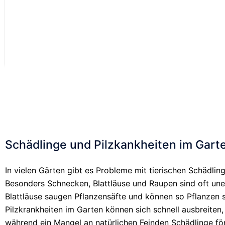
auch Blütentriebe
WEITER LESEN
den Baum schwäc
die...
WEITER LESEN
1
2
3
4
5
6
7
8
9
10
Schädlinge und Pilzkankheiten im Gart
In vielen Gärten gibt es Probleme mit tierischen Schädli
Besonders Schnecken, Blattläuse und Raupen sind oft un
Blattläuse saugen Pflanzensäfte und können so Pflanzen 
Pilzkrankheiten im Garten können sich schnell ausbreiten
während ein Mangel an natürlichen Feinden Schädlinge fö