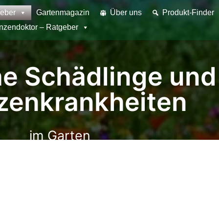
eber
Gartenmagazin
Über uns
Produkt-Finder
anzendoktor – Ratgeber
he Schädlinge und
zenkrankheiten
im Garten