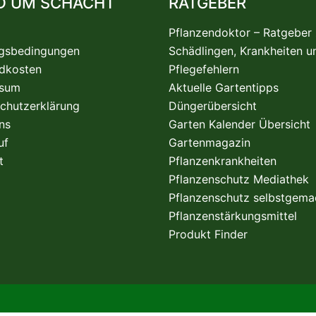
D UM SCHACHT
RATGEBER
Pflanzendoktor – Ratgeber
gsbedingungen
Schädlingen, Krankheiten u
dkosten
Pflegefehlern
ssum
Aktuelle Gartentipps
chutzerklärung
Düngerübersicht
ns
Garten Kalender Übersicht
uf
Gartenmagazin
t
Pflanzenkrankheiten
Pflanzenschutz Mediathek
Pflanzenschutz selbstgema
Pflanzenstärkungsmittel
Produkt Finder