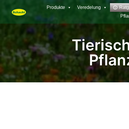
Produkte
Veredelung
Ratg
Pfl
Tierisc
Pflan
Pflanzenkrankheiten