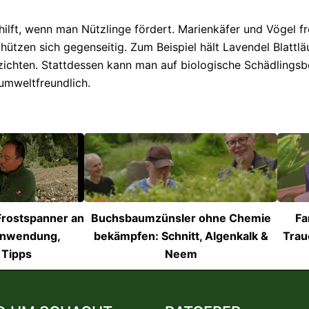
hilft, wenn man Nützlinge fördert. Marienkäfer und Vögel f
ützen sich gegenseitig. Zum Beispiel hält Lavendel Blattlä
erzichten. Stattdessen kann man auf biologische Schädlings
umweltfreundlich.
rostspanner an
Buchsbaumzünsler ohne Chemie
Fa
Anwendung,
bekämpfen: Schnitt, Algenkalk &
Trau
 Tipps
Neem