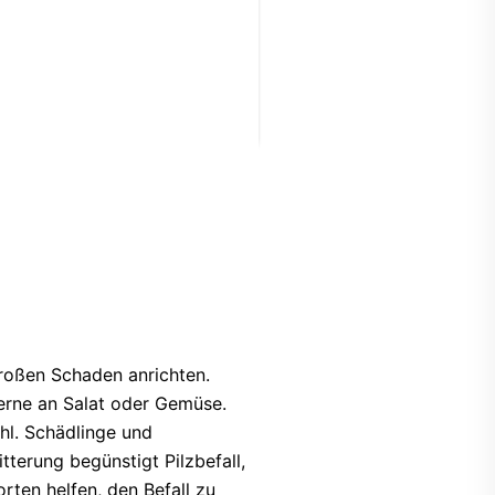
ind ein Warnsignal – oft
andelt es sich um Gelege
r...
WEITER LESEN
großen Schaden anrichten.
erne an Salat oder Gemüse.
hl. Schädlinge und
terung begünstigt Pilzbefall,
ten helfen, den Befall zu