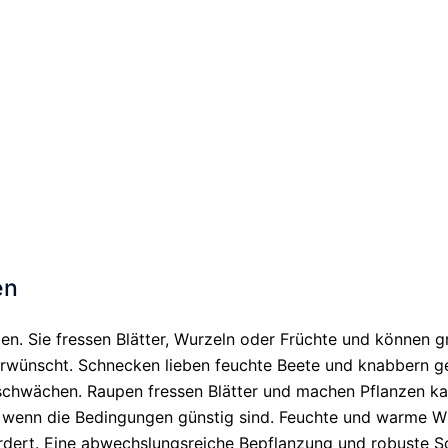
s
 befällt und
klaren Zeitfenstern...
h
ht. Wer
de
WEITER LESEN
11
12
13
14
15
16
en
ngen. Sie fressen Blätter, Wurzeln oder Früchte und können 
erwünscht. Schnecken lieben feuchte Beete und knabbern g
schwächen. Raupen fressen Blätter und machen Pflanzen ka
, wenn die Bedingungen günstig sind. Feuchte und warme Wit
rdert. Eine abwechslungsreiche Bepflanzung und robuste Sor