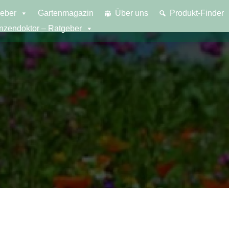
eber
Gartenmagazin
Über uns
Produkt-Finder
anzendoktor – Ratgeber