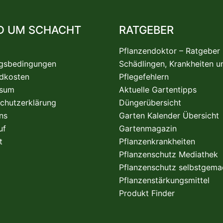
D UM SCHACHT
RATGEBER
Pflanzendoktor – Ratgeber
gsbedingungen
Schädlingen, Krankheiten u
dkosten
Pflegefehlern
ssum
Aktuelle Gartentipps
chutzerklärung
Düngerübersicht
ns
Garten Kalender Übersicht
uf
Gartenmagazin
t
Pflanzenkrankheiten
Pflanzenschutz Mediathek
Pflanzenschutz selbstgema
Pflanzenstärkungsmittel
Produkt Finder