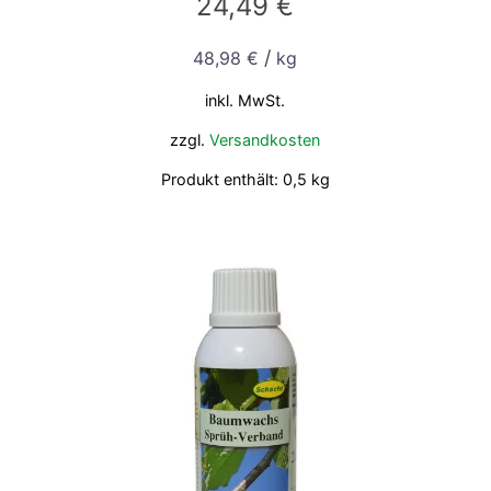
24,49
€
/
48,98
€
kg
inkl. MwSt.
zzgl.
Versandkosten
Produkt enthält: 0,5
kg