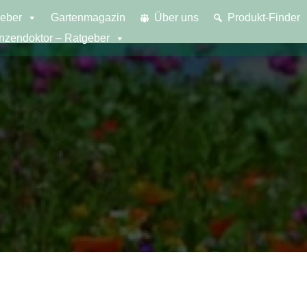
eber
Gartenmagazin
Über uns
Produkt-Finder
anzendoktor – Ratgeber