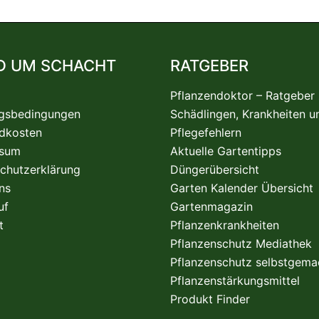
D UM SCHACHT
RATGEBER
Pflanzendoktor – Ratgeber
gsbedingungen
Schädlingen, Krankheiten u
dkosten
Pflegefehlern
ssum
Aktuelle Gartentipps
chutzerklärung
Düngerübersicht
ns
Garten Kalender Übersicht
uf
Gartenmagazin
t
Pflanzenkrankheiten
Pflanzenschutz Mediathek
Pflanzenschutz selbstgema
Pflanzenstärkungsmittel
Produkt Finder