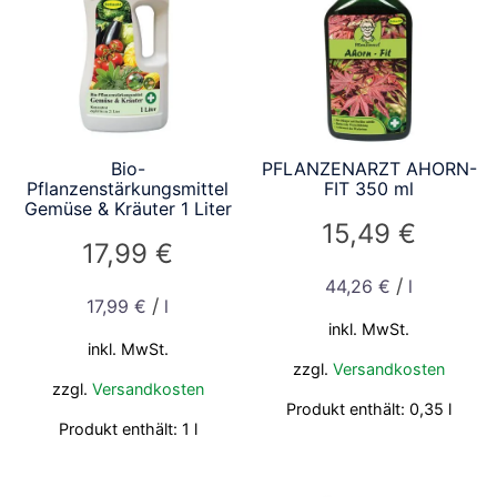
Bio-
PFLANZENARZT AHORN-
Pflanzenstärkungsmittel
FIT 350 ml
Gemüse & Kräuter 1 Liter
15,49
€
17,99
€
/
44,26
€
l
/
17,99
€
l
inkl. MwSt.
inkl. MwSt.
zzgl.
Versandkosten
zzgl.
Versandkosten
Produkt enthält: 0,35
l
Produkt enthält: 1
l