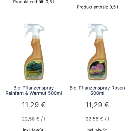
Produkt enthält: 0,5
l
Produkt enthält: 0,5
l
Bio-Pflanzenspray
Bio-Pflanzenspray Rosen
Rainfarn & Wermut 500ml
500ml
11,29
€
11,29
€
/
/
22,58
€
l
22,58
€
l
inkl. MwSt.
inkl. MwSt.