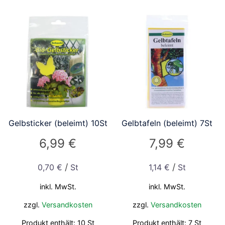
Gelbsticker (beleimt) 10St
Gelbtafeln (beleimt) 7St
6,99
€
7,99
€
/
/
0,70
€
St
1,14
€
St
inkl. MwSt.
inkl. MwSt.
zzgl.
Versandkosten
zzgl.
Versandkosten
Produkt enthält: 10
St
Produkt enthält: 7
St