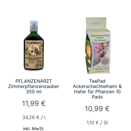
PFLANZENARZT
TeePad
Zimmerpflanzenzauber
Ackerschachtelhalm &
350 ml
Hafer für Pflanzen 10
Pads
11,99
€
10,99
€
/
34,26
€
l
/
1,10
€
St
inkl. MwSt.