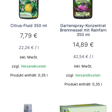
Citrus-Fluid 350 ml
Gartenspray-Konzentrat
Brennnessel mit Rainfarn
7,79
€
350 ml
14,89
€
/
22,26
€
l
/
42,54
€
l
inkl. MwSt.
zzgl.
Versandkosten
inkl. MwSt.
Produkt enthält: 0,35
l
zzgl.
Versandkosten
Produkt enthält: 0,35
l