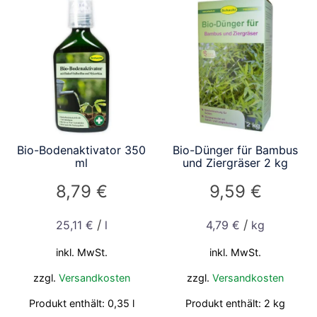
Bio-Bodenaktivator 350
Bio-Dünger für Bambus
ml
und Ziergräser 2 kg
8,79
€
9,59
€
/
/
25,11
€
l
4,79
€
kg
inkl. MwSt.
inkl. MwSt.
zzgl.
Versandkosten
zzgl.
Versandkosten
Produkt enthält: 0,35
l
Produkt enthält: 2
kg