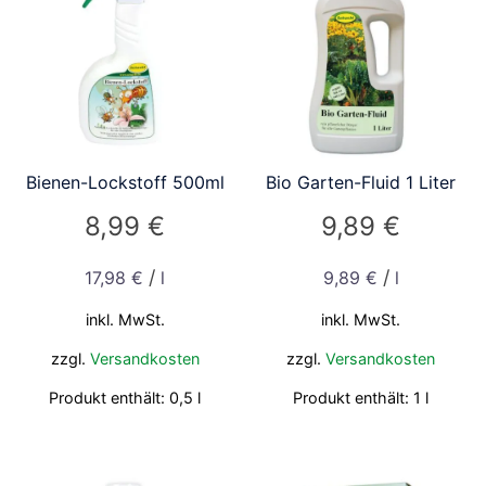
Bienen-Lockstoff 500ml
Bio Garten-Fluid 1 Liter
8,99
€
9,89
€
/
/
17,98
€
l
9,89
€
l
inkl. MwSt.
inkl. MwSt.
zzgl.
Versandkosten
zzgl.
Versandkosten
Produkt enthält: 0,5
l
Produkt enthält: 1
l