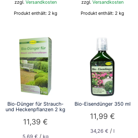
zzgl.
Versandkosten
zzgl.
Versandkosten
Produkt enthält: 2
kg
Produkt enthält: 2
kg
Bio-Dünger für Strauch-
Bio-Eisendünger 350 ml
und Heckenpflanzen 2 kg
11,99
€
11,39
€
/
34,26
€
l
/
5,69
€
kg