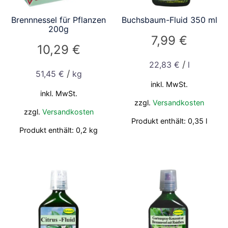
Brennnessel für Pflanzen
Buchsbaum-Fluid 350 ml
200g
7,99
€
10,29
€
/
22,83
€
l
/
51,45
€
kg
inkl. MwSt.
inkl. MwSt.
zzgl.
Versandkosten
zzgl.
Versandkosten
Produkt enthält: 0,35
l
Produkt enthält: 0,2
kg