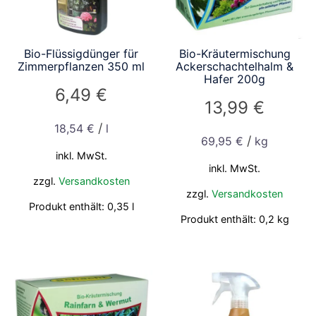
Bio-Flüssigdünger für
Bio-Kräutermischung
Zimmerpflanzen 350 ml
Ackerschachtelhalm &
Hafer 200g
6,49
€
13,99
€
/
18,54
€
l
/
69,95
€
kg
inkl. MwSt.
inkl. MwSt.
zzgl.
Versandkosten
zzgl.
Versandkosten
Produkt enthält: 0,35
l
Produkt enthält: 0,2
kg