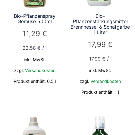
Bio-Pflanzenspray
Bio-
Gemüse 500ml
Pflanzenstärkungsmittel
Brennnessel & Schafgarbe
11,29
€
1 Liter
17,99
€
/
22,58
€
l
/
17,99
€
l
inkl. MwSt.
zzgl.
Versandkosten
inkl. MwSt.
Produkt enthält: 0,5
l
zzgl.
Versandkosten
Produkt enthält: 1
l