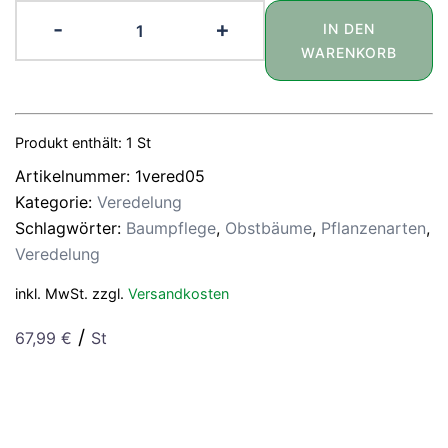
Veredelungsset
-
+
IN DEN
Schacht
WARENKORB
Edition
1Set
Menge
Produkt enthält: 1
St
Artikelnummer:
1vered05
Kategorie:
Veredelung
Schlagwörter:
Baumpflege
,
Obstbäume
,
Pflanzenarten
,
Veredelung
inkl. MwSt.
zzgl.
Versandkosten
/
67,99
€
St