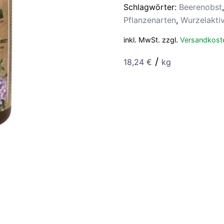
g
Schlagwörter:
Beerenobst
Menge
Pflanzenarten
,
Wurzelakti
inkl. MwSt.
zzgl.
Versandkost
/
18,24
€
kg