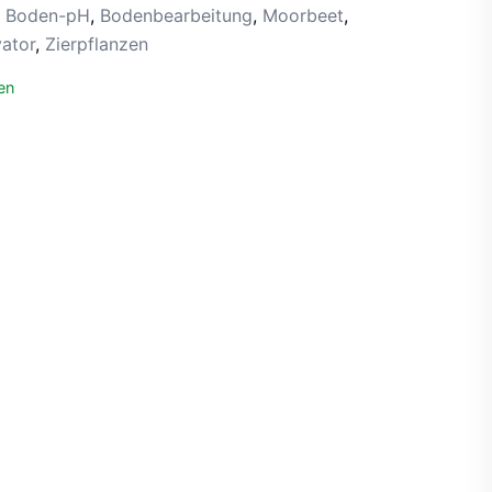
,
Boden-pH
,
Bodenbearbeitung
,
Moorbeet
,
vator
,
Zierpflanzen
en