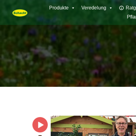
Skip
Produkte
Veredelung
Ratg
to
Pfl
content