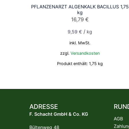
PFLANZENARZT ALGENKALK BACILLUS 1,75
kg
16,79
€
/
9,59
€
kg
inkl. MwSt.
zzgl.
Versandkosten
Produkt enthält: 1,75
kg
ADRESSE
RUN
F. Schacht GmbH & Co. KG
AGB
Zahlun
Bültenweg 48