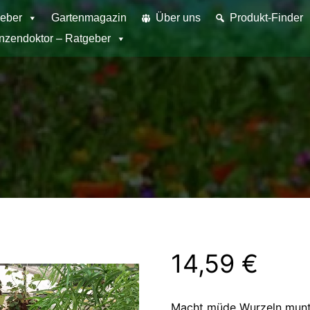
eber
Gartenmagazin
Über uns
Produkt-Finder
anzendoktor – Ratgeber
14,59
€
Macht müde Wurzeln munter