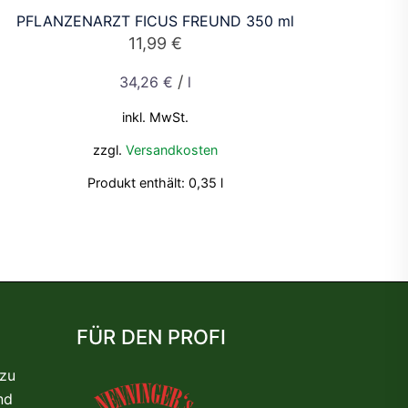
PFLANZENARZT FICUS FREUND 350 ml
11,99
€
/
34,26
€
l
inkl. MwSt.
zzgl.
Versandkosten
Produkt enthält: 0,35
l
FÜR DEN PROFI
 zu
nd