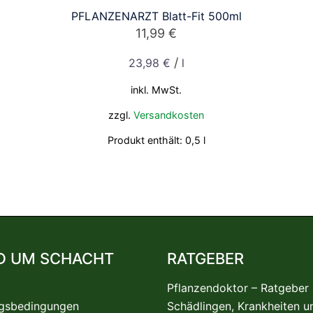
PFLANZENARZT Blatt-Fit 500ml
11,99
€
/
23,98
€
l
inkl. MwSt.
zzgl.
Versandkosten
Produkt enthält: 0,5
l
D UM SCHACHT
RATGEBER
Pflanzendoktor – Ratgeber
gsbedingungen
Schädlingen, Krankheiten u