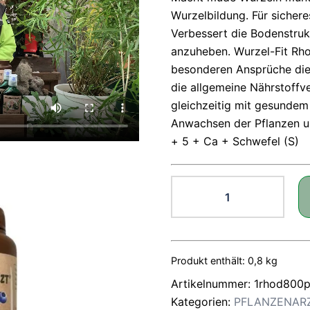
Wurzelbildung. Für siche
Verbessert die Bodenstru
anzuheben. Wurzel-Fit Rh
besonderen Ansprüche die
die allgemeine Nährstoffv
gleichzeitig mit gesundem 
Anwachsen der Pflanzen un
+ 5 + Ca + Schwefel (S)
PFLANZENARZ
WURZEL-
FIT
RHODODENDR
UND
Produkt enthält: 0,8
kg
MOORBEET
Artikelnummer:
1rhod800
800
Kategorien:
PFLANZENARZ