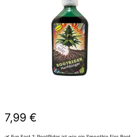
7,99
€
🌿 Fun Fact 1: RootRider ist wie ein Smoothie fürs Beet