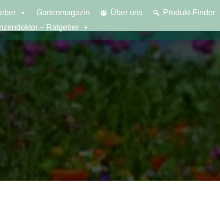
eber
Gartenmagazin
Über uns
Produkt-Finder
anzendoktor – Ratgeber