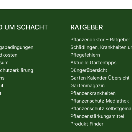
D UM SCHACHT
RATGEBER
Pflanzendoktor – Ratgeber
gsbedingungen
Schädlingen, Krankheiten u
dkosten
Pflegefehlern
ssum
Aktuelle Gartentipps
chutzerklärung
Düngerübersicht
ns
Garten Kalender Übersicht
uf
Gartenmagazin
t
Pflanzenkrankheiten
Pflanzenschutz Mediathek
Pflanzenschutz selbstgema
Pflanzenstärkungsmittel
Produkt Finder