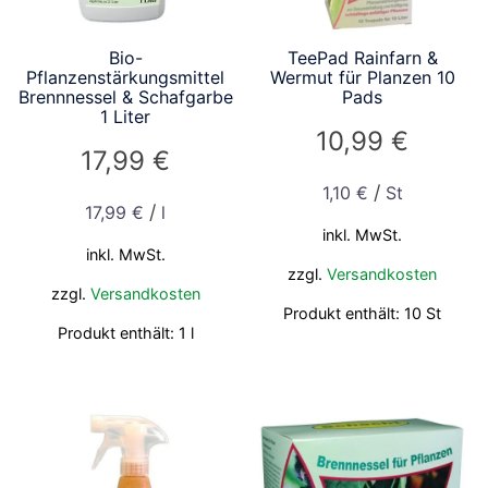
Bio-
TeePad Rainfarn &
Pflanzenstärkungsmittel
Wermut für Planzen 10
Brennnessel & Schafgarbe
Pads
1 Liter
10,99
€
17,99
€
/
1,10
€
St
/
17,99
€
l
inkl. MwSt.
inkl. MwSt.
zzgl.
Versandkosten
zzgl.
Versandkosten
Produkt enthält: 10
St
Produkt enthält: 1
l