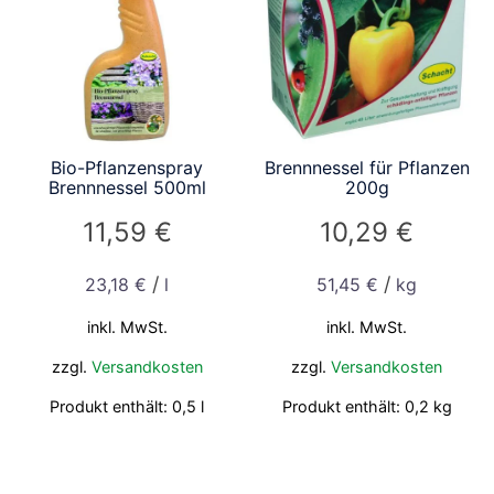
Bio-Pflanzenspray
Brennnessel für Pflanzen
Brennnessel 500ml
200g
11,59
€
10,29
€
/
/
23,18
€
l
51,45
€
kg
inkl. MwSt.
inkl. MwSt.
zzgl.
Versandkosten
zzgl.
Versandkosten
Produkt enthält: 0,5
l
Produkt enthält: 0,2
kg