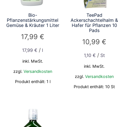
Bio-
TeePad
Pflanzenstärkungsmittel
Ackerschachtelhalm &
Gemüse & Kräuter 1 Liter
Hafer für Pflanzen 10
Pads
17,99
€
10,99
€
/
17,99
€
l
/
1,10
€
St
inkl. MwSt.
inkl. MwSt.
zzgl.
Versandkosten
zzgl.
Versandkosten
Produkt enthält: 1
l
Produkt enthält: 10
St