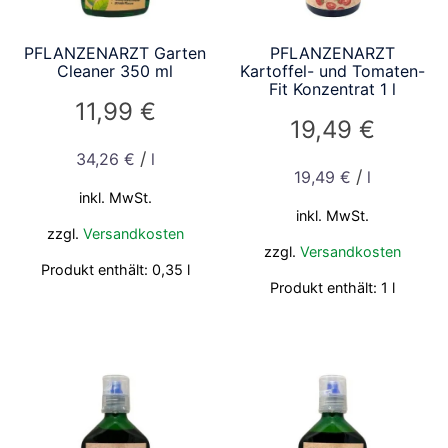
PFLANZENARZT Garten
PFLANZENARZT
Cleaner 350 ml
Kartoffel- und Tomaten-
Fit Konzentrat 1 l
11,99
€
19,49
€
/
34,26
€
l
/
19,49
€
l
inkl. MwSt.
inkl. MwSt.
zzgl.
Versandkosten
zzgl.
Versandkosten
Produkt enthält: 0,35
l
Produkt enthält: 1
l