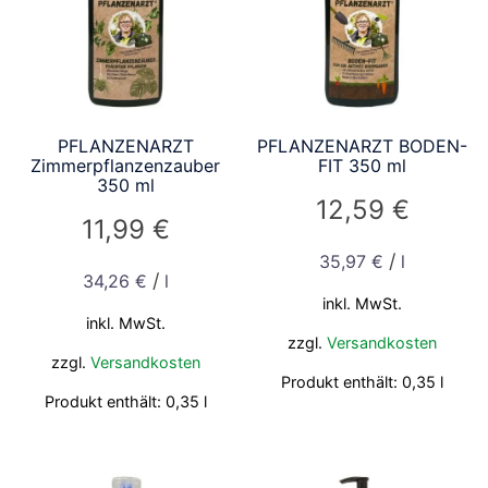
PFLANZENARZT
PFLANZENARZT BODEN-
Zimmerpflanzenzauber
FIT 350 ml
350 ml
12,59
€
11,99
€
/
35,97
€
l
/
34,26
€
l
inkl. MwSt.
inkl. MwSt.
zzgl.
Versandkosten
zzgl.
Versandkosten
Produkt enthält: 0,35
l
Produkt enthält: 0,35
l