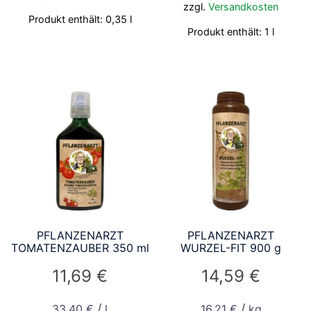
zzgl.
Versandkosten
Produkt enthält: 0,35
l
Produkt enthält: 1
l
PFLANZENARZT
PFLANZENARZT
TOMATENZAUBER 350 ml
WURZEL-FIT 900 g
11,69
€
14,59
€
/
/
33,40
€
l
16,21
€
kg