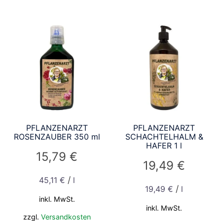
PFLANZENARZT
PFLANZENARZT
ROSENZAUBER 350 ml
SCHACHTELHALM &
HAFER 1 l
15,79
€
19,49
€
/
45,11
€
l
/
19,49
€
l
inkl. MwSt.
inkl. MwSt.
zzgl.
Versandkosten