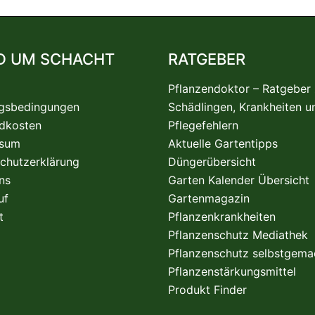
D UM SCHACHT
RATGEBER
Pflanzendoktor – Ratgeber
gsbedingungen
Schädlingen, Krankheiten u
dkosten
Pflegefehlern
ssum
Aktuelle Gartentipps
chutzerklärung
Düngerübersicht
ns
Garten Kalender Übersicht
uf
Gartenmagazin
t
Pflanzenkrankheiten
Pflanzenschutz Mediathek
Pflanzenschutz selbstgema
Pflanzenstärkungsmittel
Produkt Finder