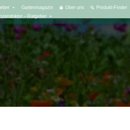
eber
Gartenmagazin
Über uns
Produkt-Finder
anzendoktor – Ratgeber