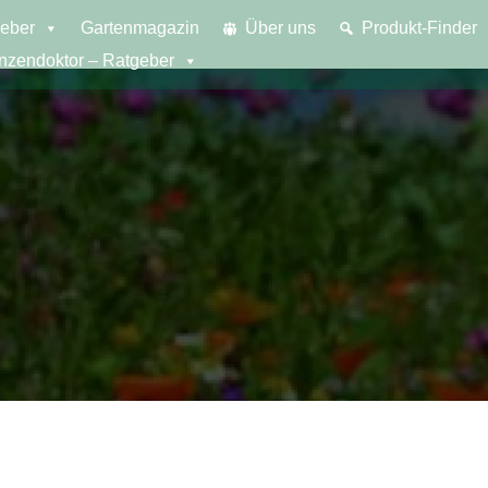
eber
Gartenmagazin
Über uns
Produkt-Finder
anzendoktor – Ratgeber