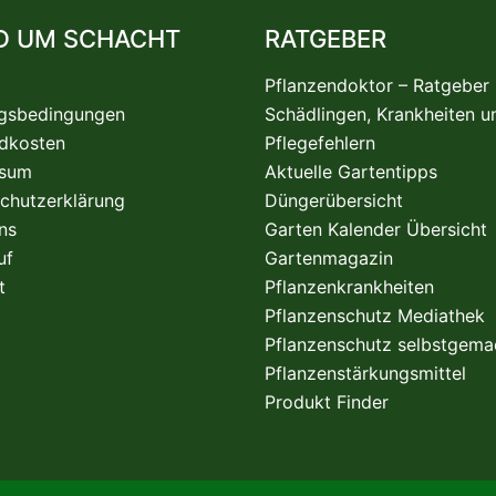
D UM SCHACHT
RATGEBER
Pflanzendoktor – Ratgeber
gsbedingungen
Schädlingen, Krankheiten u
dkosten
Pflegefehlern
ssum
Aktuelle Gartentipps
chutzerklärung
Düngerübersicht
ns
Garten Kalender Übersicht
uf
Gartenmagazin
t
Pflanzenkrankheiten
Pflanzenschutz Mediathek
Pflanzenschutz selbstgema
Pflanzenstärkungsmittel
Produkt Finder