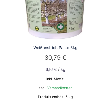
Weißanstrich Paste 5kg
30,79
€
/
6,16
€
kg
inkl. MwSt.
zzgl.
Versandkosten
Produkt enthält: 5
kg