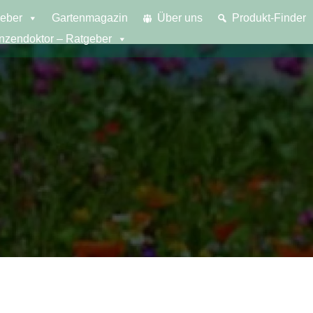
eber
Gartenmagazin
Über uns
Produkt-Finder
anzendoktor – Ratgeber