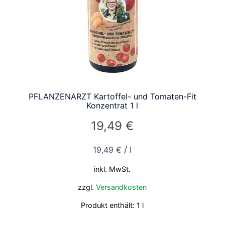
PFLANZENARZT Kartoffel- und Tomaten-Fit
Konzentrat 1 l
19,49
€
/
19,49
€
l
inkl. MwSt.
zzgl.
Versandkosten
Produkt enthält: 1
l