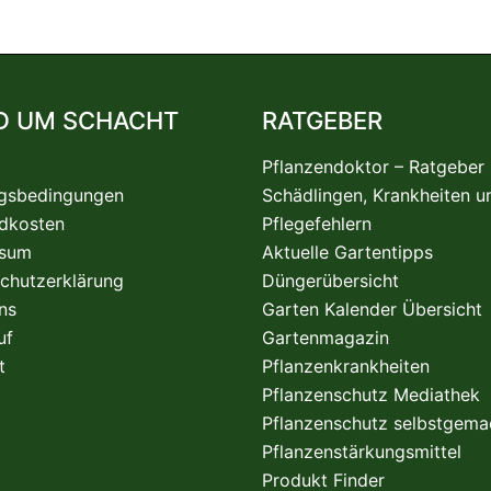
D UM SCHACHT
RATGEBER
Pflanzendoktor – Ratgeber
gsbedingungen
Schädlingen, Krankheiten u
dkosten
Pflegefehlern
ssum
Aktuelle Gartentipps
chutzerklärung
Düngerübersicht
ns
Garten Kalender Übersicht
uf
Gartenmagazin
t
Pflanzenkrankheiten
Pflanzenschutz Mediathek
Pflanzenschutz selbstgema
Pflanzenstärkungsmittel
Produkt Finder