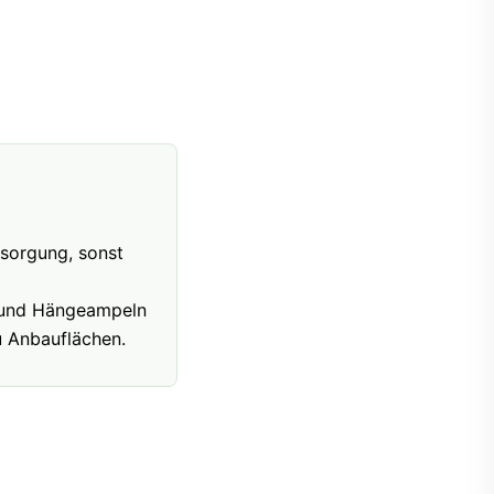
rsorgung, sonst
n und Hängeampeln
u Anbauflächen.