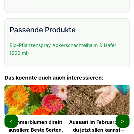
Passende Produkte
Bio-Pflanzenspray Ackerschachtelhalm & Hafer
(500 ml)
Das koennte euch auch interessieren:
<
>
Sommerblumen direkt
Aussaat im Februar: Was
aussäen: Beste Sorten,
du jetzt säen kannst –