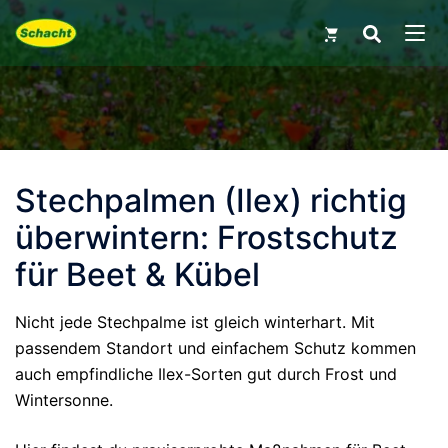
Skip
Search
for:
to
MEN
content
Stechpalmen (Ilex) richtig
überwintern: Frostschutz
für Beet & Kübel
Nicht jede Stechpalme ist gleich winterhart. Mit
passendem Standort und einfachem Schutz kommen
auch empfindliche Ilex-Sorten gut durch Frost und
Wintersonne.