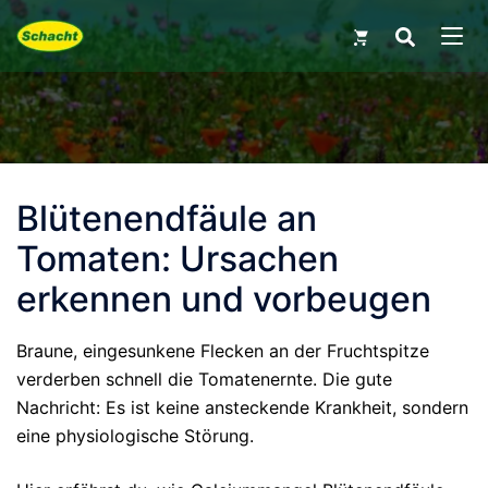
Skip
Search
for:
to
MEN
content
Blütenendfäule an
Tomaten: Ursachen
erkennen und vorbeugen
Braune, eingesunkene Flecken an der Fruchtspitze
verderben schnell die Tomatenernte. Die gute
Nachricht: Es ist keine ansteckende Krankheit, sondern
eine physiologische Störung.