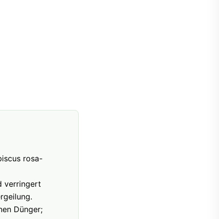
biscus rosa-
 verringert
rgeilung.
inen Dünger;