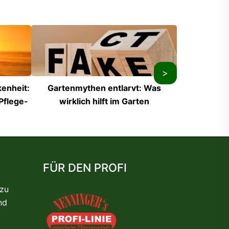
>
kenheit:
Gartenmythen entlarvt: Was
Zimmerpflan
Pflege-
wirklich hilft im Garten
düngen: An
FÜR DEN PROFI
 zu
nd