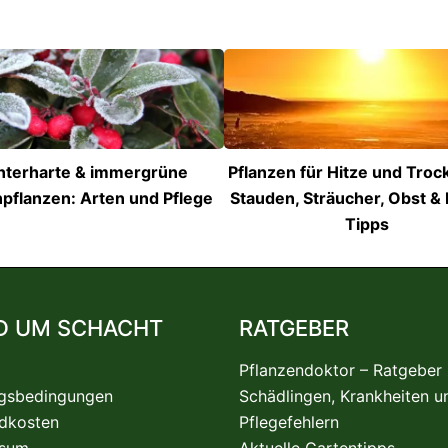
nterharte & immergrüne
Pflanzen für Hitze und Troc
pflanzen: Arten und Pflege
Stauden, Sträucher, Obst & 
Tipps
D UM SCHACHT
RATGEBER
Pflanzendoktor – Ratgeber
gsbedingungen
Schädlingen, Krankheiten u
dkosten
Pflegefehlern