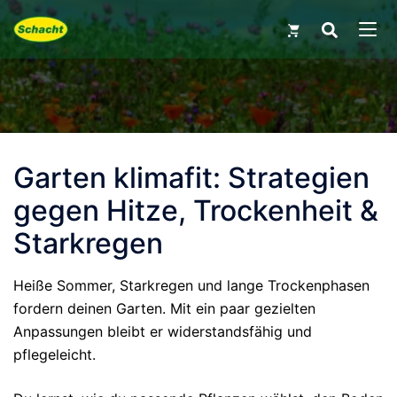
Skip
Search
for:
to
MEN
content
Garten klimafit: Strategien
gegen Hitze, Trockenheit &
Starkregen
Heiße Sommer, Starkregen und lange Trockenphasen
fordern deinen Garten. Mit ein paar gezielten
Anpassungen bleibt er widerstandsfähig und
pflegeleicht.