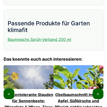
Passende Produkte für Garten
klimafit
Baumwachs Sprüh-Verband 200 ml
Das koennte euch auch interessieren:
<
>
Trockentolerante Stauden
Obstbaumschnitt im Juli:
G
für Sonnenbeete:
Apfel, Süßkirsche und
Pflanzliste & Pflege-Tipps
Pfirsich richtig schneiden