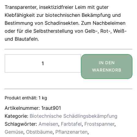
Transparenter, insektizidfreier Leim mit guter
Klebfähigkeit zur biotechnischen Bekämpfung und
Bestimmung von Schadinsekten. Zum Nachbeleimen
oder für die Selbstherstellung von Gelb-, Rot-, Weiß-
und Blautafeln.
Raupenleim
IN DEN
hell
WARENKORB
1kg
Menge
Produkt enthält: 1
kg
Artikelnummer:
1raut901
Kategorie:
Biotechnische Schädlingsbekämpfung
Schlagwörter:
Ameisen
,
Farbtafel
,
Frostspanner
,
Gemüse
,
Obstbäume
,
Pflanzenarten
,