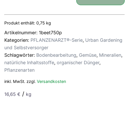
GREEN
POWER
DÜNGER
Produkt enthält: 0,75
HOCHBEET
kg
750
Artikelnummer:
1beet750p
g
Kategorien:
PFLANZENARZT®-Serie
,
Urban Gardening
Menge
und Selbstversorger
Schlagwörter:
Bodenbearbeitung
,
Gemüse
,
Mineralien
,
natürliche Inhaltsstoffe
,
organischer Dünger
,
Pflanzenarten
inkl. MwSt.
zzgl.
Versandkosten
/
16,65
€
kg