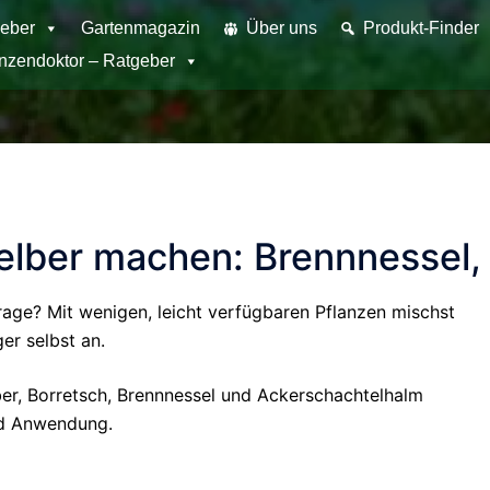
eber
Gartenmagazin
Über uns
Produkt-Finder
anzendoktor – Ratgeber
elber machen: Brennnessel, 
age? Mit wenigen, leicht verfügbaren Pflanzen mischst
er selbst an.
ber, Borretsch, Brennnessel und Ackerschachtelhalm
nd Anwendung.