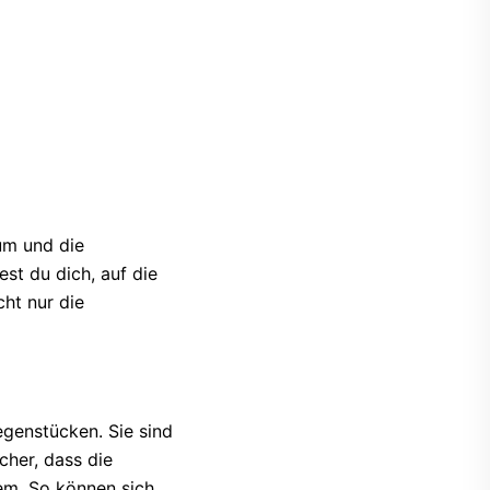
um und die
st du dich, auf die
cht nur die
egenstücken. Sie sind
cher, dass die
tem. So können sich