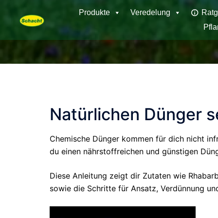
Skip
Produkte
Veredelung
Ratg
to
Pfl
content
Natürlichen Dünger s
Chemische Dünger kommen für dich nicht infr
du einen nährstoffreichen und günstigen Düng
Diese Anleitung zeigt dir Zutaten wie Rhabar
sowie die Schritte für Ansatz, Verdünnung u