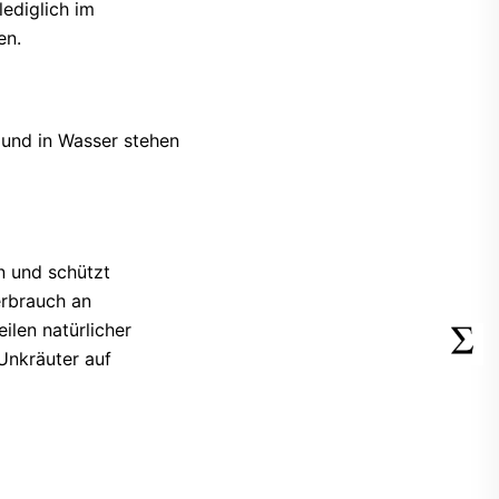
ediglich im
en.
 und in Wasser stehen
n und schützt
erbrauch an
ilen natürlicher
Unkräuter auf