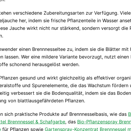
ehen verschiedene Zubereitungsarten zur Verfügung. Viele 
eljauche her, indem sie frische Pflanzenteile in Wasser ans
iese Jauche wirkt nicht nur stärkend, sondern versorgt die 
n.
Anwender einen Brennnesseltee zu, indem sie die Blätter mi
n lassen. Wer eine mildere Variante bevorzugt, nutzt einen
toffe schonend herausgelöst werden.
Pflanzen gesund und wirkt gleichzeitig als effektiver organ
ineralstoffe und Spurenelemente, die das Wachstum fördern 
eitig verbessert sie die Bodenqualität, indem sie das Boden
kung von blattlausgefährdeten Pflanzen.
n sich praktische Produkte auf Brennnesselbasis, wie das
B
tel Brennnessel & Schafgarbe
, das
Bio-Pflanzenspray Brenn
e
für Pflanzen sowie
Gartenspray-Konzentrat Brennnessel m