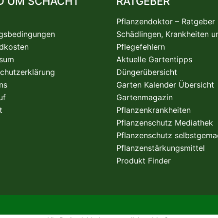
D UM SCHACHT
RATGEBER
Pflanzendoktor – Ratgeber
gsbedingungen
Schädlingen, Krankheiten u
dkosten
Pflegefehlern
ssum
Aktuelle Gartentipps
chutzerklärung
Düngerübersicht
ns
Garten Kalender Übersicht
uf
Gartenmagazin
t
Pflanzenkrankheiten
Pflanzenschutz Mediathek
Pflanzenschutz selbstgema
Pflanzenstärkungsmittel
Produkt Finder