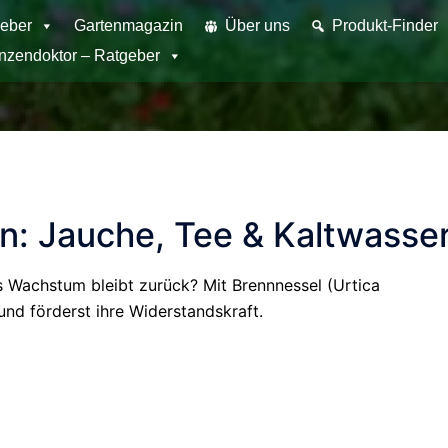
eber
Gartenmagazin
Über uns
Produkt-Finder
anzendoktor – Ratgeber
n: Jauche, Tee & Kaltwass
s Wachstum bleibt zurück? Mit Brennnessel (Urtica
 und förderst ihre Widerstandskraft.