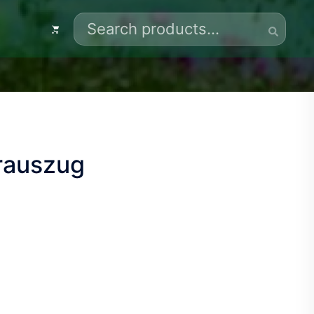
Search
for:
erauszug