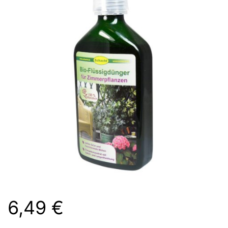
6,49
€