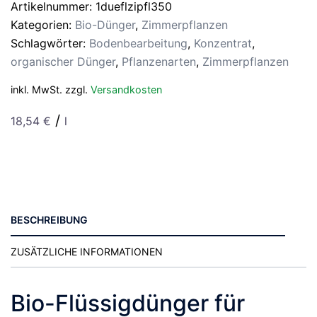
Menge
Artikelnummer:
1dueflzipfl350
Kategorien:
Bio-Dünger
,
Zimmerpflanzen
Schlagwörter:
Bodenbearbeitung
,
Konzentrat
,
organischer Dünger
,
Pflanzenarten
,
Zimmerpflanzen
inkl. MwSt.
zzgl.
Versandkosten
/
18,54
€
l
BESCHREIBUNG
ZUSÄTZLICHE INFORMATIONEN
Bio-Flüssigdünger für