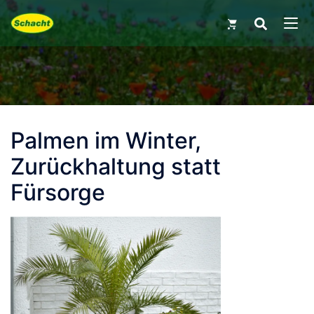
Skip
Search
for:
to
MEN
content
Palmen im Winter,
Zurückhaltung statt
Fürsorge