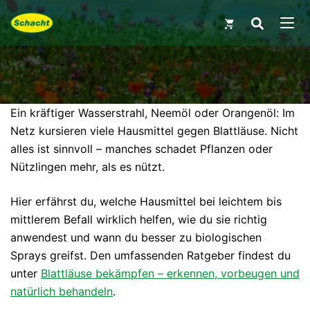
Skip
Search
for:
to
MEN
content
Ein kräftiger Wasserstrahl, Neemöl oder Orangenöl: Im
Netz kursieren viele Hausmittel gegen Blattläuse. Nicht
alles ist sinnvoll – manches schadet Pflanzen oder
Nützlingen mehr, als es nützt.
Hier erfährst du, welche Hausmittel bei leichtem bis
mittlerem Befall wirklich helfen, wie du sie richtig
anwendest und wann du besser zu biologischen
Sprays greifst. Den umfassenden Ratgeber findest du
unter
Blattläuse bekämpfen – erkennen, vorbeugen und
natürlich behandeln
.