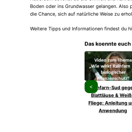
Boden oder ins Grundwasser gelangen. Also p
die Chance, sich auf natürliche Weise zu erho
Weitere Tipps und Informationen findest du hie
Das koennte euch 
<
Rainfarn-Sud geg
Blattläuse & Wei
Fliege: Anleitung 
Anwendung