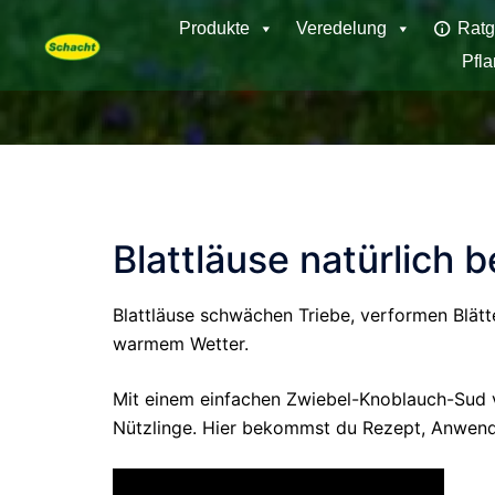
Skip
Produkte
Veredelung
Ratg
to
Pfl
content
Blattläuse natürlich
Blattläuse schwächen Triebe, verformen Blätt
warmem Wetter.
Mit einem einfachen Zwiebel-Knoblauch-Sud ve
Nützlinge. Hier bekommst du Rezept, Anwendu