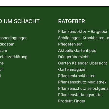
D UM SCHACHT
RATGEBER
Pflanzendoktor – Ratgeber
gsbedingungen
Schädlingen, Krankheiten u
dkosten
Pflegefehlern
ssum
Aktuelle Gartentipps
chutzerklärung
Düngerübersicht
ns
Garten Kalender Übersicht
uf
Gartenmagazin
t
Pflanzenkrankheiten
Pflanzenschutz Mediathek
Pflanzenschutz selbstgema
Pflanzenstärkungsmittel
Produkt Finder