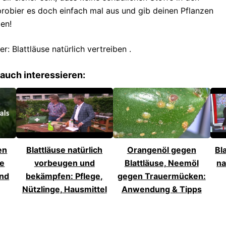
robier es doch einfach mal aus und gib deinen Pflanzen
len!
r: Blattläuse natürlich vertreiben .
auch interessieren:
en
Blattläuse natürlich
Orangenöl gegen
Bl
ße
vorbeugen und
Blattläuse, Neemöl
na
und
bekämpfen: Pflege,
gegen Trauermücken:
Nützlinge, Hausmittel
Anwendung & Tipps